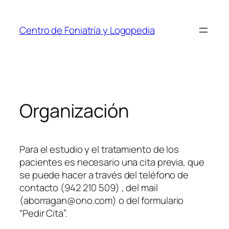
Saltar
al
Centro de Foniatría y Logopedia
contenido
Organización
Para el estudio y el tratamiento de los
pacientes es necesario una cita previa, que
se puede hacer a través del teléfono de
contacto (942 210 509) , del mail
(aborragan@ono.com) o del formulario
“Pedir Cita”.