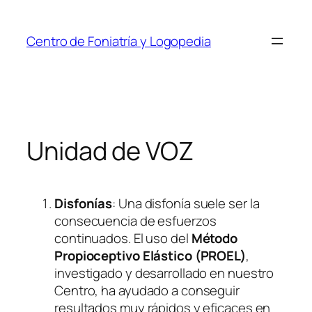
Saltar
al
Centro de Foniatría y Logopedia
contenido
Unidad de VOZ
Disfonías
: Una disfonía suele ser la
consecuencia de esfuerzos
continuados. El uso del
Método
Propioceptivo Elástico (PROEL)
,
investigado y desarrollado en nuestro
Centro, ha ayudado a conseguir
resultados muy rápidos y eficaces en